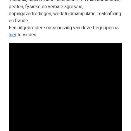
pesten, fysieke en verbale agressie,
dopingovertredingen, wedstrijdmanipulatie, matchfixing
en fraude.
Een uitgebreidere omschrijving van deze begrippen is
hier
te vinden.