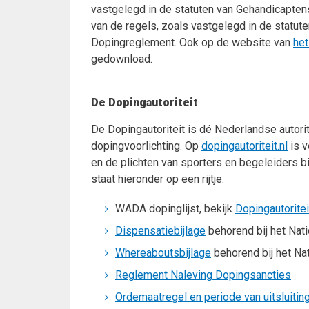
vastgelegd in de statuten van Gehandicaptens
van de regels, zoals vastgelegd in de statut
Dopingreglement. Ook op de website van
het
gedownload.
De Dopingautoriteit
De Dopingautoriteit is dé Nederlandse autori
dopingvoorlichting. Op
dopingautoriteit.nl
is v
en de plichten van sporters en begeleiders b
staat hieronder op een rijtje:
WADA dopinglijst, bekijk
Dopingautoritei
Dispensatiebijlage
behorend bij het Nat
Whereaboutsbijlage
behorend bij het Na
Reglement Naleving Dopingsancties
Ordemaatregel en periode van uitsluitin