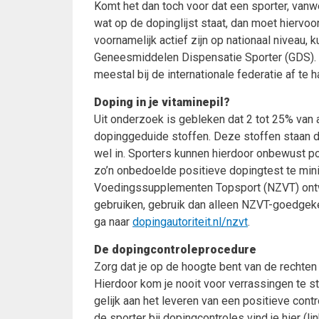
Komt het dan toch voor dat een sporter, van
wat op de dopinglijst staat, dan moet hiervo
voornamelijk actief zijn op nationaal niveau, k
Geneesmiddelen Dispensatie Sporter (GDS). Spo
meestal bij de internationale federatie af te 
Doping in je vitaminepil?
Uit onderzoek is gebleken dat 2 tot 25% van 
dopinggeduide stoffen. Deze stoffen staan du
wel in. Sporters kunnen hierdoor onbewust p
zo’n onbedoelde positieve dopingtest te mi
Voedingssupplementen Topsport (NZVT) ontw
gebruiken, gebruik dan alleen NZVT-goedgek
ga naar
dopingautoriteit.nl/nzvt
.
De dopingcontroleprocedure
Zorg dat je op de hoogte bent van de rechten
Hierdoor kom je nooit voor verrassingen te s
gelijk aan het leveren van een positieve cont
de sporter bij dopingcontroles vind je hier (l