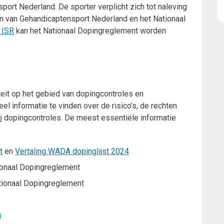
port Nederland. De sporter verplicht zich tot naleving
en van Gehandicaptensport Nederland en het Nationaal
 ISR
kan het Nationaal Dopingreglement worden
teit op het gebied van dopingcontroles en
eel informatie te vinden over de risico’s, de rechten
ij dopingcontroles. De meest essentiële informatie
t
en
Vertaling WADA dopinglijst 2024
ionaal Dopingreglement
tionaal Dopingreglement
g