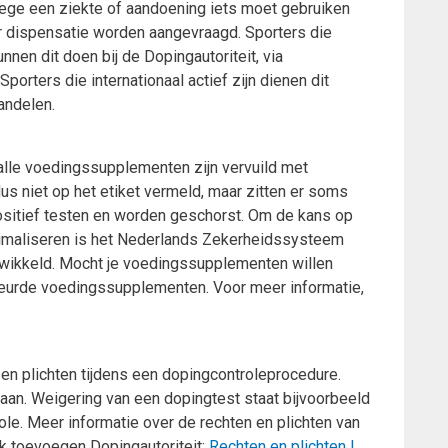
wege een ziekte of aandoening iets moet gebruiken
or dispensatie worden aangevraagd. Sporters die
unnen dit doen bij de Dopingautoriteit, via
rters die internationaal actief zijn dienen dit
handelen.
alle voedingssupplementen zijn vervuild met
s niet op het etiket vermeld, maar zitten er soms
ositief testen en worden geschorst. Om de kans op
nimaliseren is het Nederlands Zekerheidssysteem
ikkeld. Mocht je voedingssupplementen willen
eurde voedingssupplementen. Voor meer informatie,
 en plichten tijdens een dopingcontroleprocedure.
taan. Weigering van een dopingtest staat bijvoorbeeld
role. Meer informatie over de rechten en plichten van
ink toevoegen Dopingautoriteit:
Rechten en plichten |