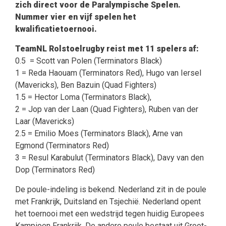
zich direct voor de
Paralympische
Spelen.
Nummer vier en vijf spelen het
kwalificatietoernooi.
TeamNL Rolstoelrugby reist met 11
spelers af:
0.5 = Scott van Polen (Terminators Black)
1 = Reda Haouam (Terminators Red), Hugo van Iersel
(Mavericks), Ben Bazuin (Quad Fighters)
1.5 = Hector Loma (Terminators Black),
2 = Jop van der Laan (Quad Fighters), Ruben van der
Laar (Mavericks)
2.5 = Emilio Moes (Terminators Black), Arne van
Egmond (Terminators Red)
3 = Resul Karabulut (Terminators Black), Davy van den
Dop (Terminators Red)
De poule-indeling is bekend. Nederland zit in de poule
met Frankrijk, Duitsland en Tsjechië. Nederland opent
het toernooi met een wedstrijd tegen huidig Europees
Kampioen Frankrijk. De andere poule bestaat uit Groot-