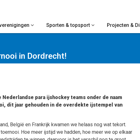
verenigingen
Sporten & topsport
Projecten & D
nooi in Dordrecht!
de Nederlandse para ijshockey teams onder de naam
, dit jaar gehouden in de overdekte ijstempel van
land, België en Frankrijk kwamen we helaas nog wat tekort.
 toernooi. Hoe meer ijstijd we hadden, hoe meer we op elkaar
strijden te winnen, daarvoor is het verschil nog te groot.