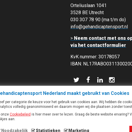
Orteliuslaan 1041
3528 BE Utrecht
030 307 78 90 (ma t/m do)
info@gehandicaptensport.nl
>
Neem contact met ons o
via het contactformulier
KvK nummer: 30178057
IBAN: NL17RABO031130020
ehandicaptensport Nederland maakt gebruikt van Cookies
eef per categorie de keuze voor het gebruik van cookies aan. Wij hebben de cook
nalytics volledig geanonimiseerd en daarom mogen wij die plaatsen zonder toe
n onze
Cookiebeleid
is hier meer over te lezen. Graag de beste website ervaring? V
akjes aan.
Noodzakelijk
Statistieken
Marketing