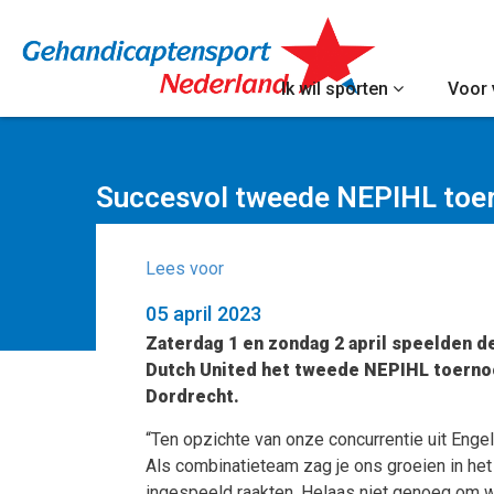
Ik wil sporten
Voor 
Succesvol tweede NEPIHL toer
Lees voor
05 april 2023
Zaterdag 1 en zondag 2 april speelden 
Dutch United het tweede NEPIHL toernooi
Dordrecht.
“Ten opzichte van onze concurrentie uit Enge
Als combinatieteam zag je ons groeien in het
ingespeeld raakten. Helaas niet genoeg om wed