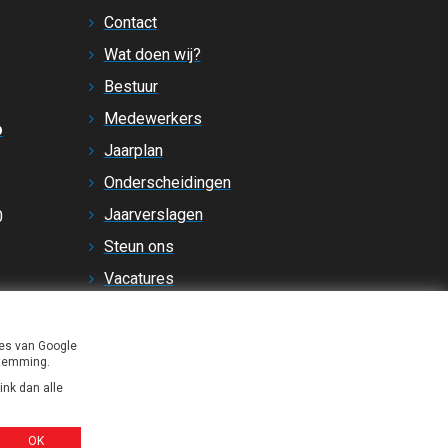
Contact
Wat doen wij?
Bestuur
Medewerkers
p
Jaarplan
Onderscheidingen
Jaarverslagen
0
Steun ons
Vacatures
Regels en beleid
Cookiebeleid
ies van Google
stemming.
ink dan alle
OK