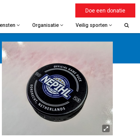
Doe een donatie
iensten
Organisatie
Veilig sporten