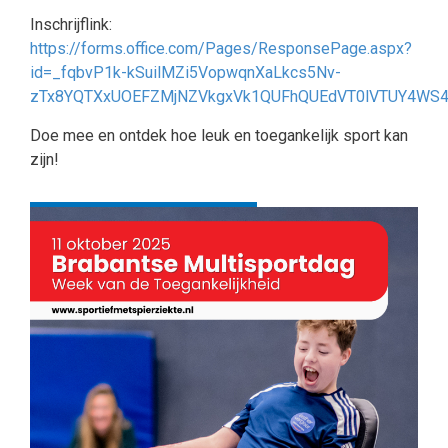
Inschrijflink:
https://forms.office.com/Pages/ResponsePage.aspx?
id=_fqbvP1k-kSuilMZi5VopwqnXaLkcs5Nv-
zTx8YQTXxUOEFZMjNZVkgxVk1QUFhQUEdVT0lVTUY4WS4
Doe mee en ontdek hoe leuk en toegankelijk sport kan
zijn!
Terug naar overzicht
Deel deze pagina