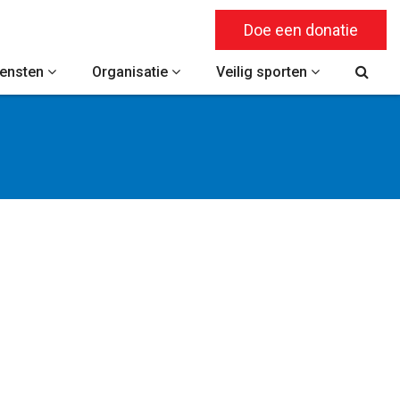
Doe een donatie
iensten
Organisatie
Veilig sporten