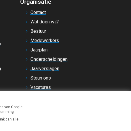
Organisatie
Contact
Wat doen wij?
Bestuur
Medewerkers
p
Jaarplan
Onderscheidingen
Jaarverslagen
0
Steun ons
Vacatures
Regels en beleid
Cookiebeleid
ies van Google
stemming.
ink dan alle