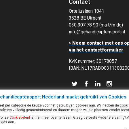
Contact
Orteliuslaan 1041
3528 BE Utrecht
030 307 78 90 (ma t/m do)
info@gehandicaptensport.nl
>
Neem contact met ons o
via het contactformulier
KvK nummer: 30178057
IBAN: NL17RABO031130020
ehandicaptensport Nederland maakt gebruikt van Cookies
eef per categorie de keuze voor het gebruik van cookies aan. Wij hebben de cook
nalytics volledig geanonimiseerd en daarom mogen wij die plaatsen zonder toe
n onze
Cookiebeleid
is hier meer over te lezen. Graag de beste website ervaring? V
akjes aan.