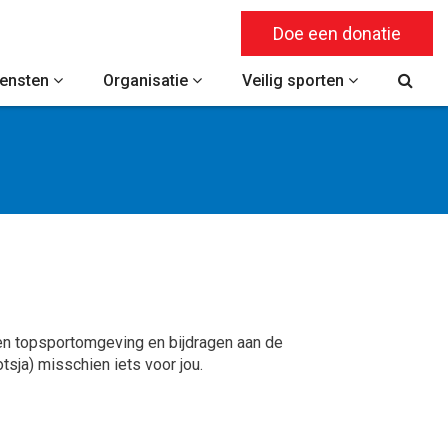
Doe een donatie
iensten
Organisatie
Veilig sporten
een topsportomgeving en bijdragen aan de
sja) misschien iets voor jou.